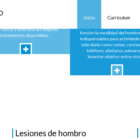
Principios
Lesión del Mangu
Rotador
práctica médica se basa en el
ciente. El es el centro de mi
Inicio
Curriculum
El manguito rotador es un grup
bajo; lo que busco es el mejor
tendones los cuales tiene 
 con él y ofrecerle los mejores
función la movilidad del hombro
tratamientos disponibles.
indispensables para actividades
vida diaria como comer, contes
teléfono, afeitarse, peinars
levantar objetos entre otra
Lesiones de hombro