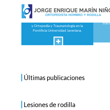
Dr. Jorge Enrique
Marín Niño
Mi 
pa
El Doctor Jorge Enrique Marin Niño,
tra
M.D. realizo sus estudios de Medicina
trato
y Ortopedia y Traumatología en la
Pontificia Universidad Javeriana.
Últimas publicaciones
Lesiones de rodilla