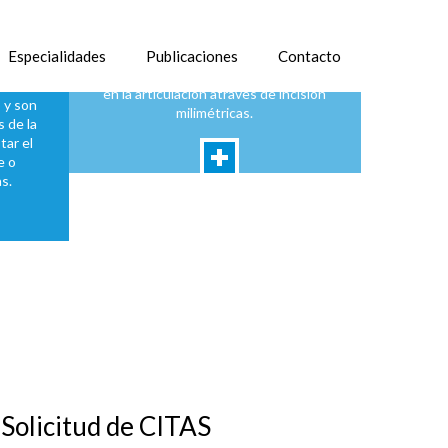
ito
Recomendaciones
La cirugía artroscópica es una técnica
Especialidades
minimamente invasiva el cual me
Publicaciones
Contacto
o de 4
permite visualizar, explorar y operar
como
en la articulación atraves de incisión
 y son
milimétricas.
 de la
tar el
e o
s.
Solicitud de CITAS